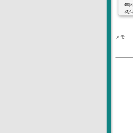
年同
発注
72
た
メモ