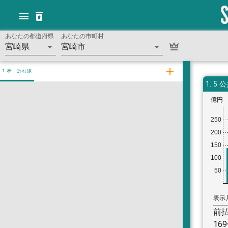
あなたの都道府県
あなたの市町村
宮崎県
宮崎市
1.棒＋折れ線
1.
5 
億円
250
200
150
100
50
表示
前
16