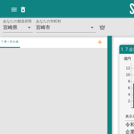
あなたの都道府県
あなたの市町村
宮崎県
宮崎市
1.棒＋折れ線
1.
7 
億円
12
10
8
6
4
2
表示
令
企