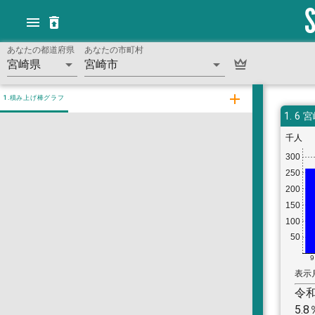
あなたの都道府県
あなたの市町村
宮崎県
宮崎市
1.積み上げ棒グラフ
1.
6 
千人
300
250
200
150
100
50
9
表示
令和
5.