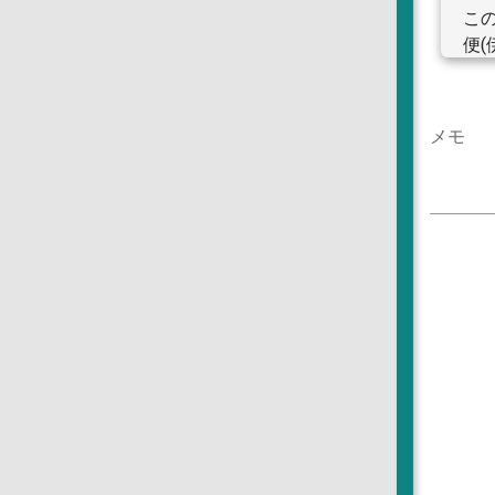
この
便(
9.
国際
※
メモ