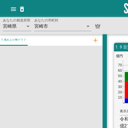
あなたの都道府県
あなたの市町村
宮崎県
宮崎市
1.積み上げ棒グラフ
1.
9 
億円
70
60
50
40
30
20
10
表示
令和
億2