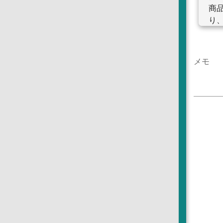
商品
り、
16
※
で
メモ